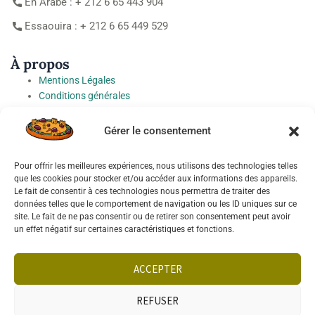
En Arabe : + 212 6 65 443 904
Essaouira : + 212 6 65 449 529
À propos
Mentions Légales
Conditions générales
Honoraires
Charte de protection des Données à caractère personnel
Gérer le consentement
Préférences cookies
Pour offrir les meilleures expériences, nous utilisons des technologies telles
Socials
que les cookies pour stocker et/ou accéder aux informations des appareils.
Le fait de consentir à ces technologies nous permettra de traiter des
données telles que le comportement de navigation ou les ID uniques sur ce
site. Le fait de ne pas consentir ou de retirer son consentement peut avoir
un effet négatif sur certaines caractéristiques et fonctions.
Français
English
ACCEPTER
REFUSER