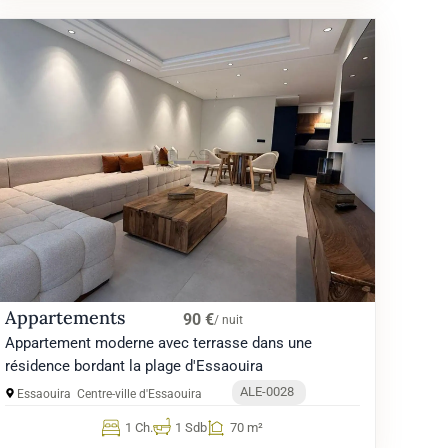
Appartements
90 €
/ nuit
Appartement moderne avec terrasse dans une
résidence bordant la plage d'Essaouira
ALE-0028
Essaouira
Centre-ville d'Essaouira
1 Ch.
1 Sdb
70 m²