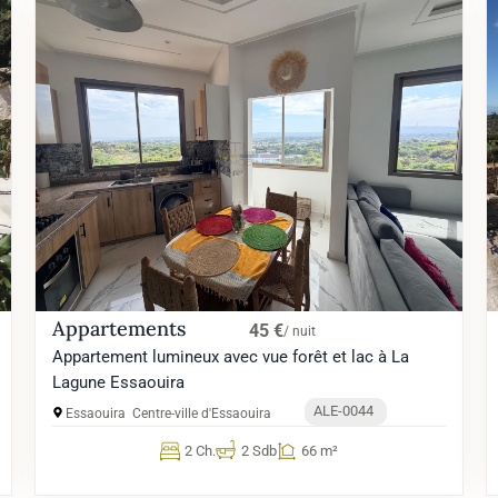
Appartements
45 €
/ nuit
Appartement lumineux avec vue forêt et lac à La
Lagune Essaouira
ALE-0044
Essaouira
Centre-ville d'Essaouira
2 Ch.
2 Sdb
66 m²