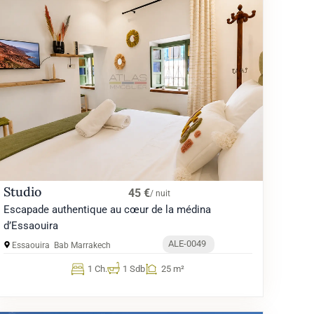
Studio
45 €
/ nuit
Escapade authentique au cœur de la médina
d’Essaouira
ALE-0049
Essaouira
Bab Marrakech
1 Ch.
1 Sdb
25 m²