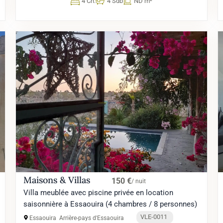
4 Ch.
4 Sdb
ND m²
Maisons & Villas
150 €
/ nuit
Villa meublée avec piscine privée en location
saisonnière à Essaouira (4 chambres / 8 personnes)
VLE-0011
Essaouira
Arrière-pays d'Essaouira