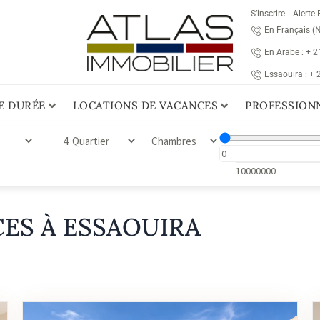
S’inscrire
Alerte 
En Français (
En Arabe : + 
Essaouira : +
E DURÉE
LOCATIONS DE VACANCES
PROFESSION
ES À ESSAOUIRA