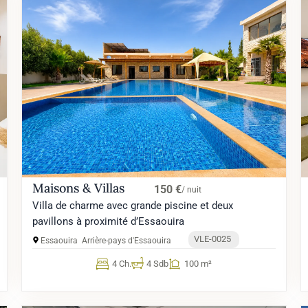
Maisons & Villas
150 €
/ nuit
Villa de charme avec grande piscine et deux
pavillons à proximité d’Essaouira
VLE-0025
Essaouira
Arrière-pays d'Essaouira
4 Ch.
4 Sdb
100 m²