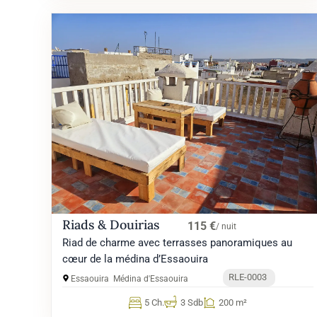
Riads & Douirias
115 €
/ nuit
Riad de charme avec terrasses panoramiques au
cœur de la médina d’Essaouira
RLE-0003
Essaouira
Médina d'Essaouira
5 Ch.
3 Sdb
200 m²