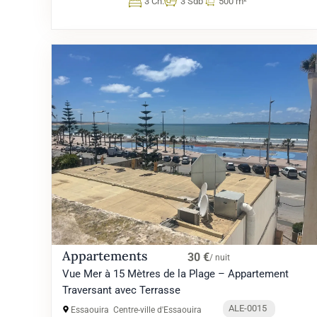
3 Ch.
3 Sdb
500 m²
Appartements
30 €
/ nuit
Vue Mer à 15 Mètres de la Plage – Appartement
Traversant avec Terrasse
ALE-0015
Essaouira
Centre-ville d'Essaouira