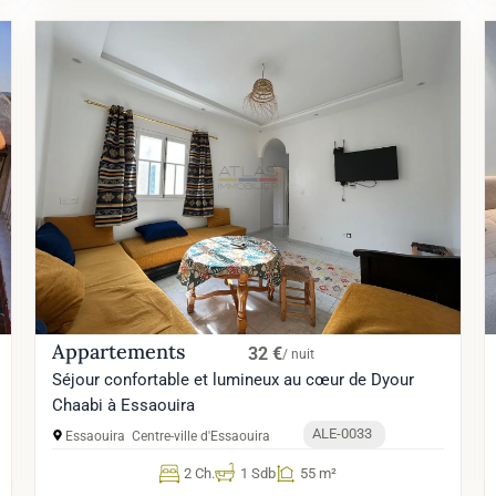
Appartements
32 €
/ nuit
Séjour confortable et lumineux au cœur de Dyour
Chaabi à Essaouira
ALE-0033
Essaouira
Centre-ville d'Essaouira
2 Ch.
1 Sdb
55 m²