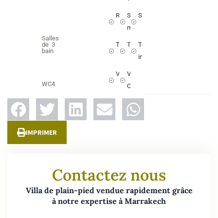
Rooftop
Salle à
Salon
manger
Salles
de
3
Terrasse
Titré
Toilettes
bain
invités
Vaisselle
VNA
WC
4
OK
IMPRIMER
Contactez nous
Villa de plain-pied vendue rapidement grâce
à notre expertise à Marrakech