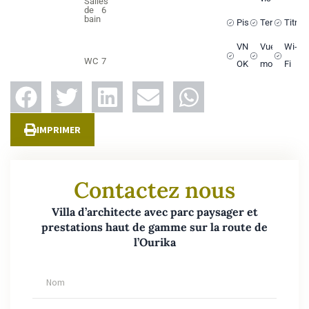
Salles
de
6
bain
Piscine
Terrasse
Titré
VNA
Vue sur les
Wi-
WC
7
OK
montagnes
Fi
IMPRIMER
Contactez nous
Villa d’architecte avec parc paysager et
prestations haut de gamme sur la route de
l’Ourika