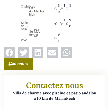
Salle à
Salon
Syndic
Chambres
3
Etat
du
Meublé
manger
bien
Terrasse
Titré
VNA
Salles
de
3
OK
bain
241
Surface
terrain
Wi-
m²
WC
4
Fi
IMPRIMER
Contactez nous
Villa de charme avec piscine et patio andalou
à 10 km de Marrakech