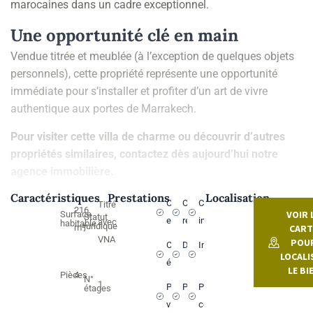
marocaines dans un cadre exceptionnel.
Une opportunité clé en main
Vendue titrée et meublée (à l’exception de quelques objets
personnels), cette propriété représente une opportunité
immédiate pour s’installer et profiter d’un art de vivre
authentique aux portes de Marrakech.
Pour visiter cette villa de charme ou découvrir d’autres
propriétés similaires, contactez dès aujourd’hui notre
agence immobilière.
Caractéristiques
Prestations
Localisation
Chauffe-
Climatisation
Connexion
Titré
216
VOIR 
Surface
Statut
eau
réversible
internet
avec
habitable
juridique
CART
m²
VNA
POU
Cuisine
Dressing
Interphone
LOCALI
équipée
LE BI
Pièces
4
N°
1
Parking
Patio
Piscine
étages
visiteurs
commune