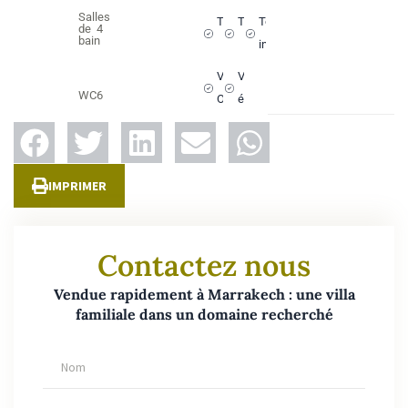
Salles
Terrasse
Titré
Toilettes
de
4
bain
invités
VNA
Volets
WC
6
OK
électriques
IMPRIMER
Contactez nous
Vendue rapidement à Marrakech : une villa
familiale dans un domaine recherché