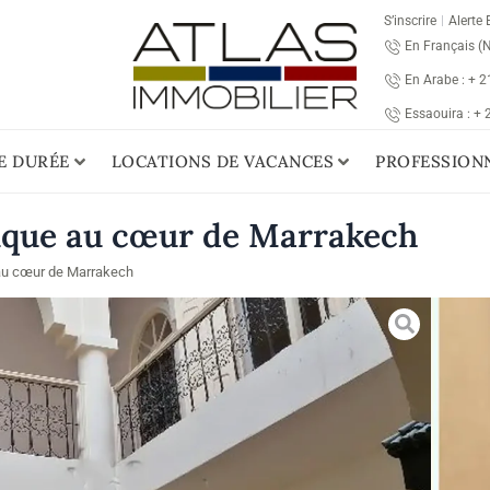
S’inscrire
Alerte 
En Français (
En Arabe : + 
Essaouira : +
E DURÉE
LOCATIONS DE VACANCES
PROFESSION
tique au cœur de Marrakech
 au cœur de Marrakech
VEN
Ma
Ce ri
Sidi
véri
sol, 