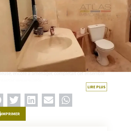
mes, une belle luminosité et une atmosphère
ureuse, le tout en parfait état et prêt à meubler.
nfort et prestations haut
e gamme
rti sur trois niveaux, le riad se composait de quatre
bres avec leurs salles de bains privatives, d’un
n avec cheminée, d’une cuisine aménagée et d’un
o agrémenté d’un bhou traditionnel. Une terrasse
ieuse, encore à aménager, complétait cet ensemble
otentiel remarquable.
LIRE PLUS
 cadre recherché dans la
édina
IMPRIMER
lement situé à proximité immédiate du restaurant
ni et des souks animés, ce bien profitait d’un
ier agréable, vivant et très prisé des visiteurs.