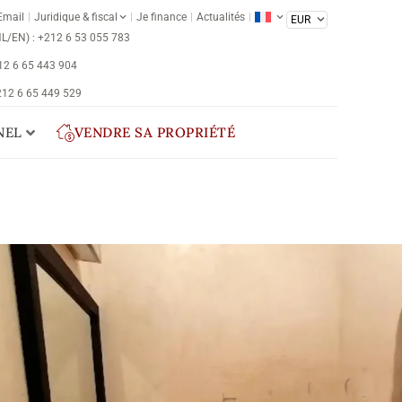
Email
Juridique & fiscal
Je finance
Actualités
NL/EN) : +212 6 53 055 783
212 6 65 443 904
 212 6 65 449 529
NEL
VENDRE SA PROPRIÉTÉ
DU
CONTACTEZ NOUS
Réf : RVM-0008
rrakech
Médina de Marrakech
ad de charme, situé dans le quartier touristique entre
 Ben Slimane et Bab Taghzout, avait suscité un
table coup de cœur. Avec une superficie de 97 m² au
soit environ 180 m² habitables, il offrait de beaux