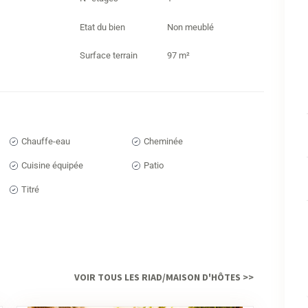
L’acc
Etat du bien
Non meublé
park
un a
Surface terrain
97 m²
Un
im
Ce pe
avai
Chauffe-eau
Cheminée
l’ac
Cuisine équipée
Patio
loca
Titré
ont p
Vous
Marr
votr
obte
VOIR TOUS LES RIAD/MAISON D'HÔTES >>