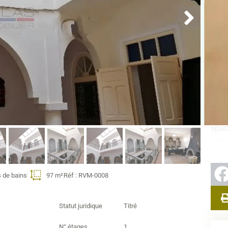
volu
chale
Co
d
Répa
cham
salo
pati
spac
au p
Un
s de bains
97 m²
Réf : RVM-0008
m
Idéa
Statut juridique
Titré
Limo
quart
N° étages
1