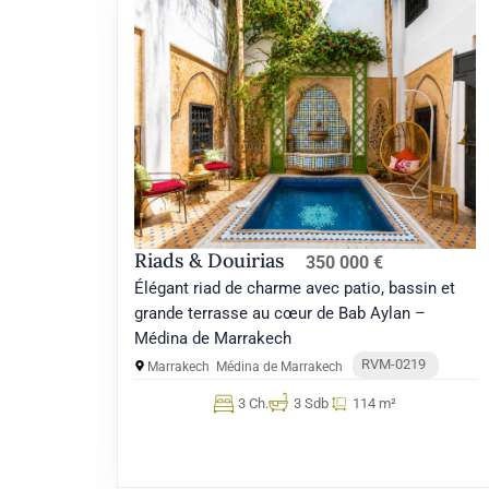
Riads & Douirias
350 000 €
Élégant riad de charme avec patio, bassin et
grande terrasse au cœur de Bab Aylan –
Médina de Marrakech
RVM-0219
Marrakech
Médina de Marrakech
3 Ch.
3 Sdb
114 m²