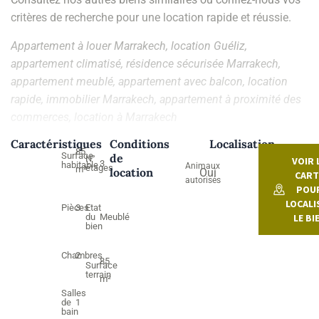
critères de recherche pour une location rapide et réussie.
Appartement à louer Marrakech, location Guéliz,
appartement climatisé, résidence sécurisée Marrakech,
appartement meublé, appartement avec balcon, location
rapide, immobilier Marrakech, appartement à proximité des
commerces, location à Marrakech
Caractéristiques
Conditions
Localisation
85
Surface
de
N°
VOIR 
3
habitable
Animaux
étages
m²
location
Oui
CART
autorisés
POU
LOCALI
Etat
Pièces
3
du
Meublé
LE BI
bien
Chambres
2
85
Surface
terrain
m²
Salles
de
1
bain