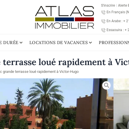
S’inscrire
Alerte 
En Français (
En Arabe : + 
Essaouira : +
E DURÉE
LOCATIONS DE VACANCES
PROFESSION
terrasse loué rapidement à Vi
 grande terrasse loué rapidement à Victor-Hugo
Lou
Ma
Cet 
rech
rapi
type