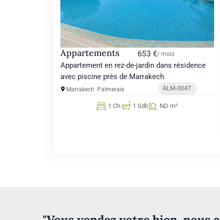
Appartements
653 €
/ mois
Appartement en rez-de-jardin dans résidence
avec piscine près de Marrakech
ALM-0047
Marrakech
Palmeraie
1 Ch.
1 Sdb
ND m²
"Vous vendez votre bien, nous a