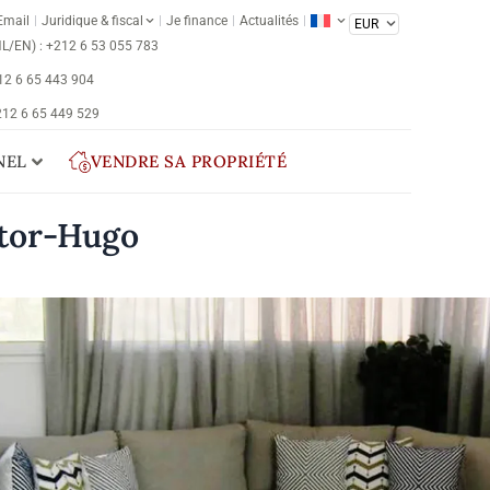
Email
Juridique & fiscal
Je finance
Actualités
NL/EN) : +212 6 53 055 783
212 6 65 443 904
 212 6 65 449 529
NEL
VENDRE SA PROPRIÉTÉ
ctor-Hugo
é
CONTACTEZ NOUS
Réf : ALM-0003
rrakech
Victor Hugo
élégant appartement meublé, situé dans le secteur
erché de Victor-Hugo à Marrakech, a été
loué
dement
, confirmant l’attractivité constante de ce
 de bien pour une clientèle en quête de confort et de