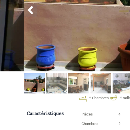
2 Chambres
2 sall
Caractéristiques
Pièces
4
Chambres
2