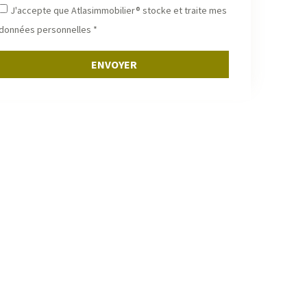
akech #quartier recherché Marrakech #immobilier
J'accepte que Atlasimmobilier® stocke et traite mes
akech centre #investir à Marrakech
données personnelles *
ENVOYER