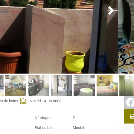
prest
L’ap
des 
terr
espa
exté
Il se
es de bains
ND
Réf : ALM-0003
N° étages
2
Etat du bien
Meublé