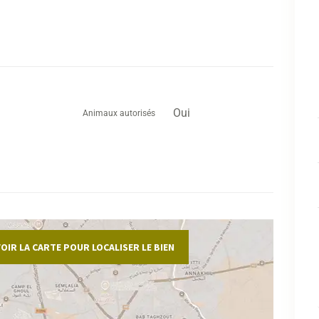
Les
offr
Ce t
Oui
Animaux autorisés
amén
rare
cara
de l
Pour
mise
VOIR LA CARTE POUR LOCALISER LE BIEN
#app
rapi
#app
#rés