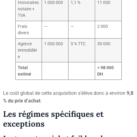
Honoraires
1 000 000
1,1 %
11 000
notaire +
TVA
Frais
—
—
2 000
divers
Agence
1 000 000
3 % TTC
30 000
immobilièr
e
Total
≈ 98 000
estimé
DH
Le coût global de cette acquisition s’élève donc à environ
9,8
% du prix d’achat
.
Les régimes spécifiques et
exceptions