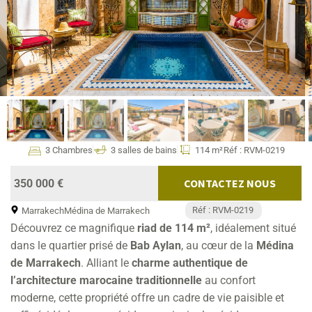
3 Chambres
3 salles de bains
114 m²
Réf : RVM-0219
CONTACTEZ NOUS
350 000 €
Réf : RVM-0219
Marrakech
Médina de Marrakech
Découvrez ce magnifique
riad de 114 m²
, idéalement situé
dans le quartier prisé de
Bab Aylan
, au cœur de la
Médina
de Marrakech
. Alliant le
charme authentique de
l’architecture marocaine traditionnelle
au confort
moderne, cette propriété offre un cadre de vie paisible et