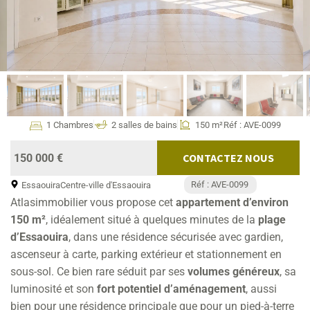
1 Chambres
2 salles de bains
150 m²
Réf : AVE-0099
CONTACTEZ NOUS
150 000 €
Réf : AVE-0099
Essaouira
Centre-ville d'Essaouira
Atlasimmobilier vous propose cet
appartement d’environ
150 m²
, idéalement situé à quelques minutes de la
plage
d’Essaouira
, dans une résidence sécurisée avec gardien,
ascenseur à carte, parking extérieur et stationnement en
sous-sol. Ce bien rare séduit par ses
volumes généreux
, sa
luminosité et son
fort potentiel d’aménagement
, aussi
bien pour une résidence principale que pour un pied-à-terre