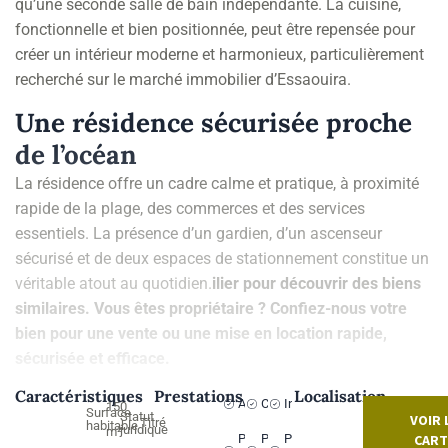
qu’une seconde salle de bain indépendante. La cuisine,
fonctionnelle et bien positionnée, peut être repensée pour
créer un intérieur moderne et harmonieux, particulièrement
recherché sur le marché immobilier d’Essaouira.
Une résidence sécurisée proche
de l’océan
La résidence offre un cadre calme et pratique, à proximité
rapide de la plage, des commerces et des services
essentiels. La présence d’un gardien, d’un ascenseur
sécurisé et de deux espaces de stationnement constitue un
véritable atout au quotidien.
ilier pour découvrir des biens
similaires. Vous êtes propriétaire ? Confiez-nous votre
bien pour une vente ou une mise en location rapide,
sécurisée et efficace.
Caractéristiques
Prestations
Localisation
Ascenseur
Cuisine
Interphone
150
Surface
Statut
VOIR 
Titré
habitable
juridique
m²
Parking
Parking
Pré-
CART