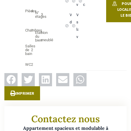
POU
visiteurs
câblage
LOCALI
Pièces
4
N°
3
Vue
Vue
LE BI
étages
dégagée
sur
la
Chambres
1
Etat
Non
du
ville
meublé
bien
Salles
de
2
bain
WC
2
IMPRIMER
Contactez nous
Appartement spacieux et modulable à